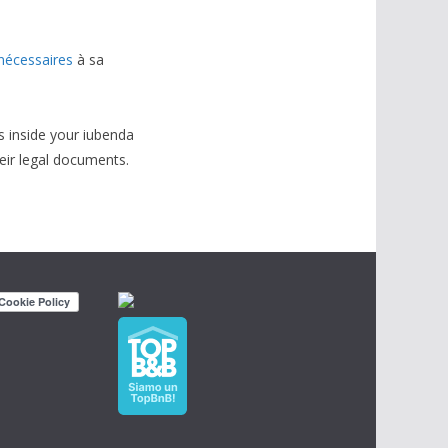
nécessaires
à sa
s inside your iubenda
heir legal documents.