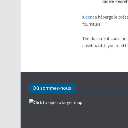
Gioele Pedret
iubenda
héberge le prése
fourniture
The document could not b
dashboard. If you read th
Où sommes-nous