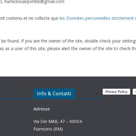
ti, fiumicinoairportbb@gmail.com
nt contenu et ne collecte que
les Données personnelles strictement 
e found. If you are the owner of the site, double-check your setting
is as a user of this site, please alert the owner of the site to check t
Info & Contatti
Adresse
Via Dei Mitili, 47 – 00054-
Fiumicino (RM)